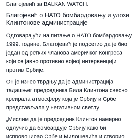
Благојевић за BALKAN WATCH.
Благојевић о НАТО бомбардовању и улози
Клинтонове администрације
Одговарајући на питање о НАТО бомбардовању
1999. године, Благојевић је подсетио да је био
један од ретких чланова америчког Конгреса
који се јавно противио војној интервенцији
против Србије.
Он је изнео тврдњу да је администрација
тадашњег председника Била Клинтона свесно
креирала атмосферу која је Србију и Србе
представљала у негативном светлу.
„Мислим да је председник Клинтон намерно
одлучио да бомбардује Србију како би
испровоцирао Србе и Милошевића и створио