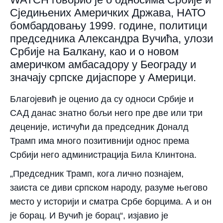
Сједињених Америчких Држава, НАТО
бомбардовању 1999. године, политици
председника Александра Вучића, улози
Србије на Балкану, као и о новом
америчком амбасадору у Београду и
значају српске дијаспоре у Америци.
Благојевић је оценио да су односи Србије и
САД данас знатно бољи него пре две или три
деценије, истичући да председник Доналд
Трамп има много позитивнији однос према
Србији него администрација Била Клинтона.
„Председник Трамп, кога лично познајем,
заиста се диви српском народу, разуме његово
место у историји и сматра Србе борцима. А и он
је борац. И Вучић је борац“, изјавио је