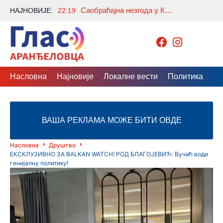
Саобраћајна незгода у Крћевцу: Има повређених, саобраћај обустављен у оба правца
НАЈНОВИЈЕ:
22:19
Насловна
Најновије
Локалне вести
Политика
Др
ВАША РЕКЛАМА МОЖЕ БИТИ ОВДЕ
Насловна
Друштво
ЕКСКЛУЗИВНО ЗА BALKAN WATCH! РОД БЛАГОЈЕВИЋ: Вучић води
генијалну политику!