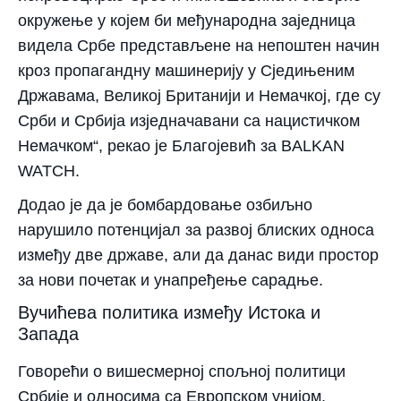
окружење у којем би међународна заједница
видела Србе представљене на непоштен начин
кроз пропагандну машинерију у Сједињеним
Државама, Великој Британији и Немачкој, где су
Срби и Србија изједначавани са нацистичком
Немачком“, рекао је Благојевић за BALKAN
WATCH.
Додао је да је бомбардовање озбиљно
нарушило потенцијал за развој блиских односа
између две државе, али да данас види простор
за нови почетак и унапређење сарадње.
Вучићева политика између Истока и
Запада
Говорећи о вишесмерној спољној политици
Србије и односима са Европском унијом,