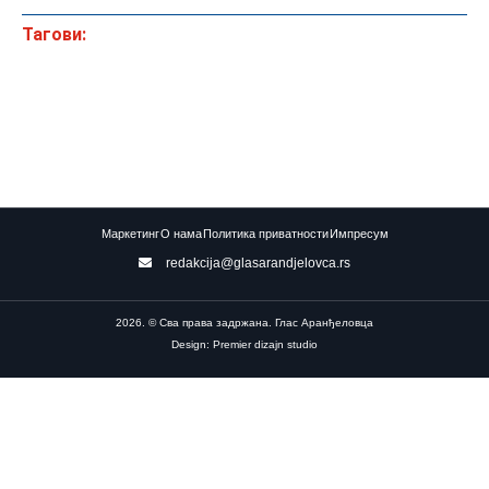
Тагови:
Маркетинг
О нама
Политика приватности
Импресум
redakcija@glasarandjelovca.rs
2026. © Сва права задржана. Глас Аранђеловца
Design: Premier dizajn studio