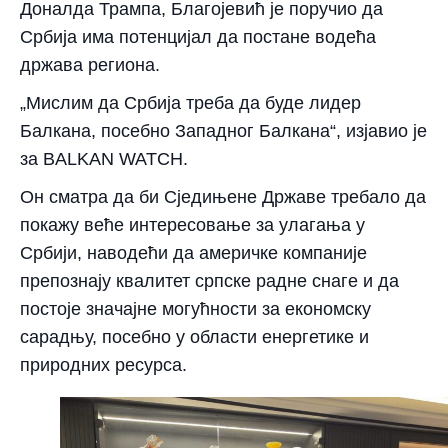
Доналда Трампа, Благојевић је поручио да
Србија има потенцијал да постане водећа
држава региона.
„Мислим да Србија треба да буде лидер
Балкана, посебно Западног Балкана“, изјавио је
за BALKAN WATCH.
Он сматра да би Сједињене Државе требало да
покажу веће интересовање за улагања у
Србији, наводећи да америчке компаније
препознају квалитет српске радне снаге и да
постоје значајне могућности за економску
сарадњу, посебно у области енергетике и
природних ресурса.