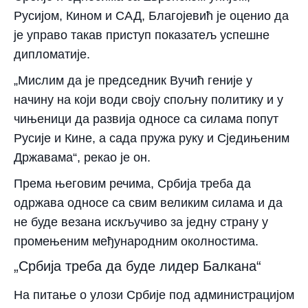
Русијом, Кином и САД, Благојевић је оценио да
је управо такав приступ показатељ успешне
дипломатије.
„Мислим да је председник Вучић геније у
начину на који води своју спољну политику и у
чињеници да развија односе са силама попут
Русије и Кине, а сада пружа руку и Сједињеним
Државама“, рекао је он.
Према његовим речима, Србија треба да
одржава односе са свим великим силама и да
не буде везана искључиво за једну страну у
промењеним међународним околностима.
„Србија треба да буде лидер Балкана“
На питање о улози Србије под администрацијом