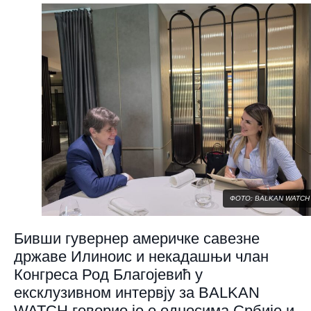
ФОТО: BALKAN WATCH
Бивши гувернер америчке савезне
државе Илиноис и некадашњи члан
Конгреса Род Благојевић у
ексклузивном интервју за BALKAN
WATCH говорио је о односима Србије и