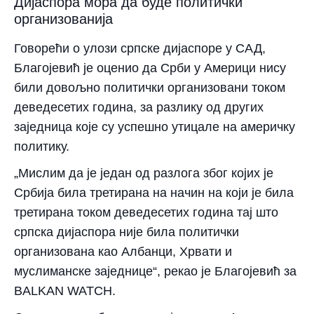
Дијаспора мора да буде политички
организованија
Говорећи о улози српске дијаспоре у САД,
Благојевић је оценио да Срби у Америци нису
били довољно политички организовани током
деведесетих година, за разлику од других
заједница које су успешно утицале на америчку
политику.
„Мислим да је један од разлога због којих је
Србија била третирана на начин на који је била
третирана током деведесетих година тај што
српска дијаспора није била политички
организована као Албанци, Хрвати и
муслиманске заједнице“, рекао је Благојевић за
BALKAN WATCH.