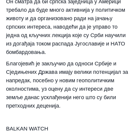
Он сматра да би српска заједница у Америци
требало да буде много активнија у политичком
животу и да организовано ради на јачању
српских интереса, наводећи да је управо то
једна од кључних лекција које су Срби научили
из догађаја током распада Југославије и НАТО
бомбардовања.
Благојевић је закључио да односи Србије и
Сједињених Држава имају велики потенцијал за
напредак, посебно у новим геополитичким
околностима, уз оцену да су интереси две
земље данас усклађенији него што су били
претходних деценија.
BALKAN WATCH