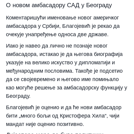
О новом амбасадору САД у Београду
Коментаришући именовање новог америчког
амбасадора у Србији, Благојевић је рекао да
очекује унапређење односа две државе.
Иако је навео да лично не познаје новог
амбасадора, истакао је да његова биографија
указује на велико искуство у дипломатији и
међународним пословима. Такође је подсетио
да се својевремено и његово име помињало
као могуће решење за амбасадорску функцију у
Београду.
Благојевић је оценио и да ће нови амбасадор
бити „много бољи од Кристофера Хила“, чији
мандат није оценио позитивно.