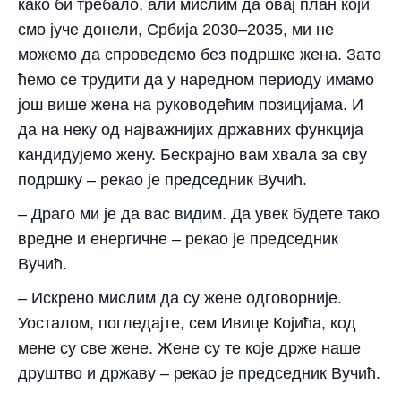
како би требало, али мислим да овај план који
смо јуче донели, Србија 2030–2035, ми не
можемо да спроведемо без подршке жена. Зато
ћемо се трудити да у наредном периоду имамо
још више жена на руководећим позицијама. И
да на неку од најважнијих државних функција
кандидујемо жену. Бескрајно вам хвала за сву
подршку – рекао је председник Вучић.
– Драго ми је да вас видим. Да увек будете тако
вредне и енергичне – рекао је председник
Вучић.
– Искрено мислим да су жене одговорније.
Уосталом, погледајте, сем Ивице Којића, код
мене су све жене. Жене су те које држе наше
друштво и државу – рекао је председник Вучић.