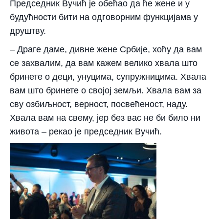
Председник Вучић је обећао да ће жене и у
будућности бити на одговорним функцијама у
друштву.
– Драге даме, дивне жене Србије, хоћу да вам
се захвалим, да вам кажем велико хвала што
бринете о деци, унуцима, супружницима. Хвала
вам што бринете о својој земљи. Хвала вам за
сву озбиљност, верност, посвећеност, наду.
Хвала вам на свему, јер без вас не би било ни
живота – рекао је председник Вучић.