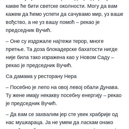
какве ће бити светске околности. Могу да вам
кажем да ћемо успети да сачувамо мир, уз ваше
вођство, а не уз вашу помоћ – рекао је
председник Вучић.
– Оне су издржале најтежи терор, многе
претње. Та доза блокадерске бахатости нигде
није била тако изражена као у Новом Саду –
рекао је председник Вучић.
Са дамама у ресторану Нера
– Посебно је лепо на овој левој обали Дунава.
Ту жене имају некакву посебну енергију – рекао
је председник Вучић.
– Да вам се захвалим јер сте увек храбрије од
нас мушкараца. Ја не умем да ласкам онако