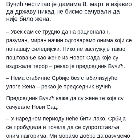
Вучић честитао је дамама 8. март и изјавио
да државу никад не бисмо сачували да
није било жена.
– Увек сам се трудио да на рационалан,
разуман, миран начин одговарамо онима који се
понашају силеџијски. Нико не заслужује такво
поштовање као жене из Новог Сада које су
издржале терор – рекао је председник Вучић.
– Нема стабилне Србије без стабилизујуће
улоге жена – рекао је председник Вучић
Председник Вучић каже да су жене те које су
сачувале Нови Сад.
– У наредном периоду неће бити лако. Србија
се пробудила и почела да се супротставља
оним најгорима. Ми морамо добро да разумемо