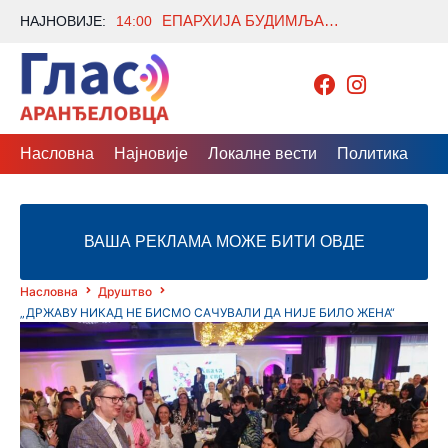
ЕПАРХИЈА БУДИМЉАНСКО-НИКШИЋКА: ВУЧИЋЕВЕ РЕЧИ О ЛИТИЈАМА ДОПРИНОС ОЧУВАЊУ ИСТОРИЈСКЕ ИСТИНЕ
НАЈНОВИЈЕ:
14:00
Насловна
Најновије
Локалне вести
Политика
Др
ВАША РЕКЛАМА МОЖЕ БИТИ ОВДЕ
Насловна
Друштво
„ДРЖАВУ НИКАД НЕ БИСМО САЧУВАЛИ ДА НИЈЕ БИЛО ЖЕНА“