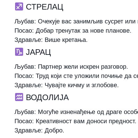
СТРЕЛАЦ
Љубав:
Очекује вас занимљив сусрет или 
Посао:
Добар тренутак за нове планове.
Здравље:
Више кретања.
ЈАРАЦ
Љубав:
Партнер жели искрен разговор.
Посао:
Труд који сте уложили почиње да с
Здравље:
Чувајте кичму и зглобове.
ВОДОЛИЈА
Љубав:
Могуће изненађење од драге особ
Посао:
Креативност вам доноси предност.
Здравље:
Добро.