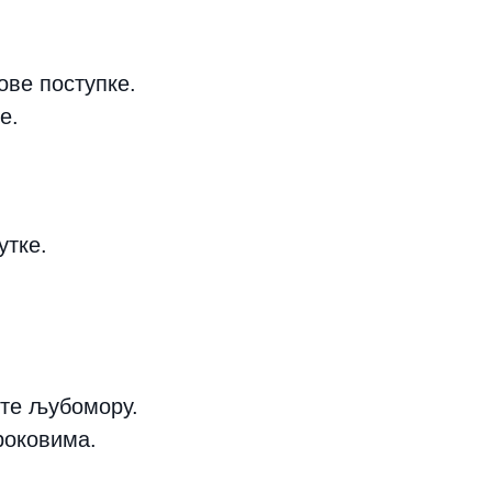
ве поступке.
е.
утке.
јте љубомору.
роковима.