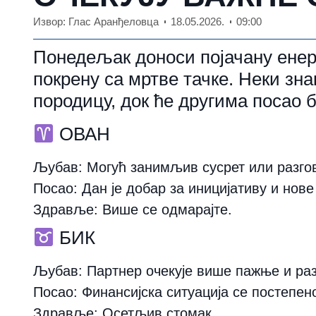
Извор: Глас Аранђеловца
18.05.2026.
09:00
Понедељак доноси појачану енерг
покрену са мртве тачке. Неки зн
породицу, док ће другима посао 
ОВАН
Љубав:
Могућ занимљив сусрет или разгов
Посао:
Дан је добар за иницијативу и нове
Здравље:
Више се одмарајте.
БИК
Љубав:
Партнер очекује више пажње и ра
Посао:
Финансијска ситуација се постепен
Здравље:
Осетљив стомак.