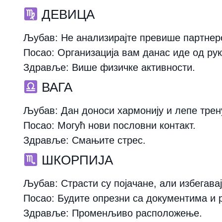
ДЕВИЦА
Љубав:
Не анализирајте превише партнеро
Посао:
Организација вам данас иде од рук
Здравље:
Више физичке активности.
ВАГА
Љубав:
Дан доноси хармонију и лепе трен
Посао:
Могућ нови пословни контакт.
Здравље:
Смањите стрес.
ШКОРПИЈА
Љубав:
Страсти су појачане, али избегава
Посао:
Будите опрезни са документима и 
Здравље:
Променљиво расположење.