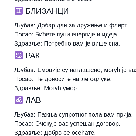
БЛИЗАНЦИ
Љубав:
Добар дан за дружење и флерт.
Посао:
Бићете пуни енергије и идеја.
Здравље:
Потребно вам је више сна.
РАК
Љубав:
Емоције су наглашене, могућ је ва
Посао:
Не доносите нагле одлуке.
Здравље:
Могућ умор.
ЛАВ
Љубав:
Пажња супротног пола вам прија.
Посао:
Очекује вас успешан договор.
Здравље:
Добро се осећате.