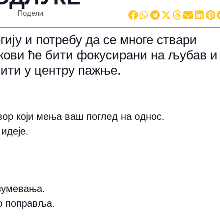
Подели:
ију и потребу да се многе ствари
акови ће бити фокусирани на љубав и
бити у центру пажње.
ор који мења ваш поглед на однос.
 идеје.
зумевања.
о поправља.