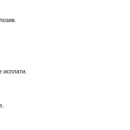
позив.
е исплати.
е.