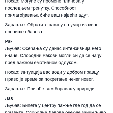
Посао: Могуће су промене планова у
последњем тренутку. Способност
прилагођавања биће ваш највећи адут.
Здравље: Обратите пажњу на умор изазван
превише обавеза.
Рак
Љубав: Осећања су данас интензивнија него
иначе. Слободни Ракови могли би да се нађу
пред важном емотивном одлуком.
Посао: Интуиција вас води у добром правцу.
Право је време за покретање нечег новог.
Здравље: Пријаће вам боравак у природи.
Лав
Љубав: Бићете у центру пажње где год да се
појавите. Слободне Лавове очекује занимљиво