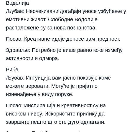
Водолија
Љубав: Неочекивани догађаји уносе узбуђење у
емотивни живот. Слободне Водолије
расположене су за нова познанства.
Посао: Креативне идеје доносе вам предност.
Здравље: Потребно је више равнотеже између
активности и одмора.
Рибе
Љубав: Интуиција вам јасно показује коме
можете веровати. Могуће је пријатно
изненађење у виду поруке.
Посао: Инспирација и креативност су на
високом нивоу. Искористите прилику да
завршите нешто што сте дуго одлагали.