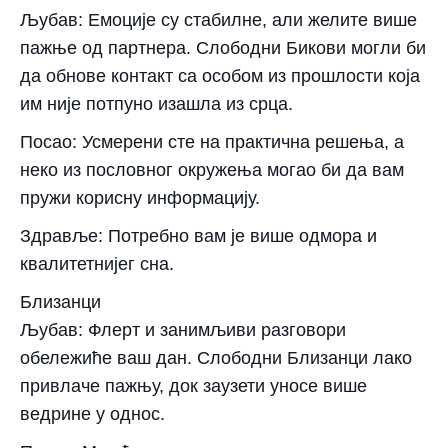
Љубав: Емоције су стабилне, али желите више
пажње од партнера. Слободни Бикови могли би
да обнове контакт са особом из прошлости која
им није потпуно изашла из срца.
Посао: Усмерени сте на практична решења, а
неко из пословног окружења могао би да вам
пружи корисну информацију.
Здравље: Потребно вам је више одмора и
квалитетнијег сна.
Близанци
Љубав: Флерт и занимљиви разговори
обележиће ваш дан. Слободни Близанци лако
привлаче пажњу, док заузети уносе више
ведрине у однос.