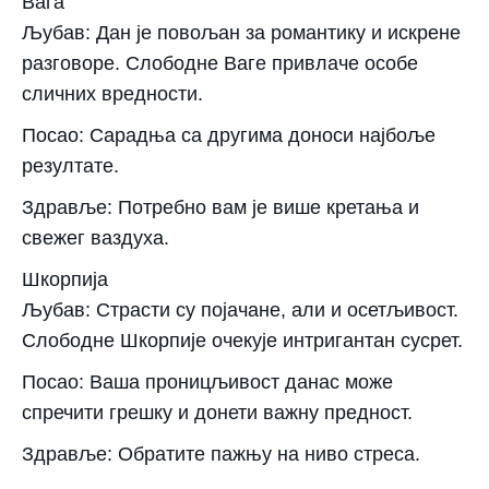
Вага
Љубав: Дан је повољан за романтику и искрене
разговоре. Слободне Ваге привлаче особе
сличних вредности.
Посао: Сарадња са другима доноси најбоље
резултате.
Здравље: Потребно вам је више кретања и
свежег ваздуха.
Шкорпија
Љубав: Страсти су појачане, али и осетљивост.
Слободне Шкорпије очекује интригантан сусрет.
Посао: Ваша проницљивост данас може
спречити грешку и донети важну предност.
Здравље: Обратите пажњу на ниво стреса.