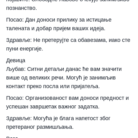
познанство.
Посао: Дан доноси прилику за истицање
талената и добар пријем ваших идеја.
Здравље: Не претерујте са обавезама, иако сте
пуни енергије.
Девица
Љубав: Ситни детаљи данас ће вам значити
више од великих речи. Могућ је занимљив
контакт преко посла или пријатеља.
Посао: Организованост вам доноси предност и
успешан завршетак важног задатка.
Здравље: Могућа је блага напетост због
претераног размишљања.