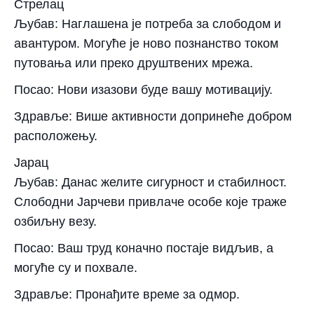
Стрелац
Љубав: Наглашена је потреба за слободом и
авантуром. Могуће је ново познанство током
путовања или преко друштвених мрежа.
Посао: Нови изазови буде вашу мотивацију.
Здравље: Више активности допринеће добром
расположењу.
Јарац
Љубав: Данас желите сигурност и стабилност.
Слободни Јарчеви привлаче особе које траже
озбиљну везу.
Посао: Ваш труд коначно постаје видљив, а
могуће су и похвале.
Здравље: Пронађите време за одмор.