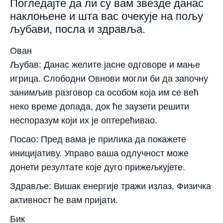
Погледајте да ли су вам звезде данас
наклоњене и шта вас очекује на пољу
љубави, посла и здравља.
Ован
Љубав: Данас желите јасне одговоре и мање
игрица. Слободни Овнови могли би да започну
занимљив разговор са особом која им се већ
неко време допада, док ће заузети решити
неспоразум који их је оптерећивао.
Посао: Пред вама је прилика да покажете
иницијативу. Управо ваша одлучност може
донети резултате које дуго прижељкујете.
Здравље: Вишак енергије тражи излаз. Физичка
активност ће вам пријати.
Бик