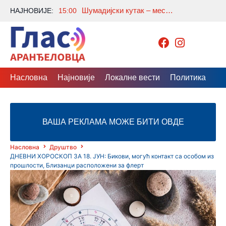
Шумадијски кутак – место где се живот у природи спаја са савременим комфором
НАЈНОВИЈЕ:
15:00
Насловна
Најновије
Локалне вести
Политика
Др
ВАША РЕКЛАМА МОЖЕ БИТИ ОВДЕ
Насловна
Друштво
ДНЕВНИ ХОРОСКОП ЗА 18. ЈУН: Бикови, могућ контакт са особом из
прошлости, Близанци расположени за флерт