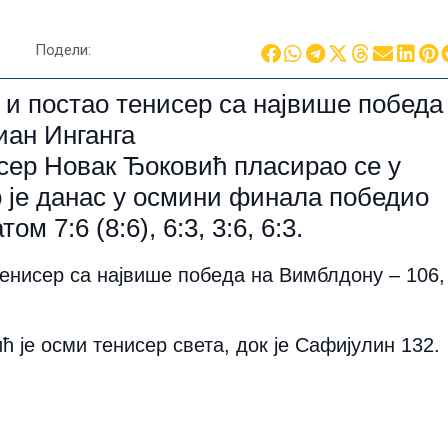
Подели:
и постао тенисер са највише победа
иан Инганга
ер Новак Ђоковић пласирао се у
 је данас у осмини финала победио
 7:6 (8:6), 6:3, 3:6, 6:3.
енисер са највише победа на Вимблдону – 106,
.
ић је осми тенисер света, док је Сафијулин 132.