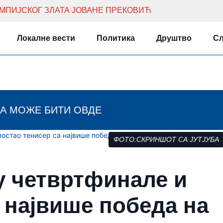
ИМПИЈСКОГ ЗЛАТА ЈОВАНЕ ПРЕКОВИЋ
Локалне вести
Политика
Друштво
Сл
А МОЖЕ БИТИ ОВДЕ
постао тенисер са највише победа на Вимблдону
ФОТО:СКРИНШОТ СА ЈУТЈУБА
у четвртфинале и
 највише победа на