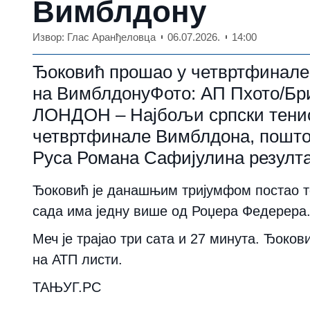
Вимблдону
Извор: Глас Аранђеловца
06.07.2026.
14:00
Ђоковић прошао у четвртфинале 
на ВимблдонуФото: АП Пхото/Бр
ЛОНДОН – Најбољи српски тенис
четвртфинале Вимблдона, пошто
Руса Романа Сафијулина резултатом
Ђоковић је данашњим тријумфом постао т
сада има једну више од Роџера Федерера
Меч је трајао три сата и 27 минута. Ђоков
на АТП листи.
ТАЊУГ.РС