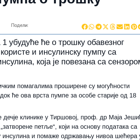
Подели:
 1 убудуће ће о трошку обавезног
користе и инсулинску пумпу са
сулина, која је повезана са сензоро
ичким помагалима проширене су могућности
док ће ова врста пумпе за особе старије од 18
 дечје клинике у Тиршовој, проф. др Маја Јеши
 „затворене петље“, који на основу података са
у инсулина и помаже одржавању нивоа шећера 