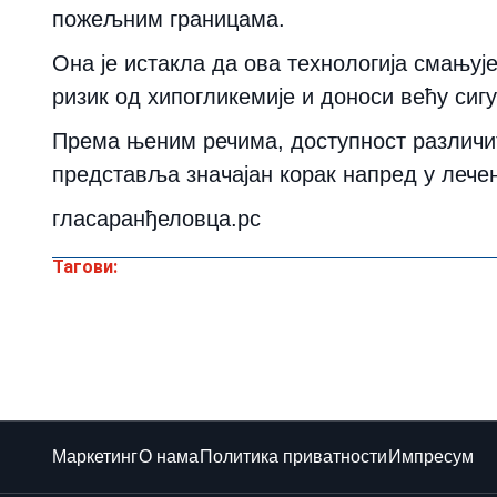
пожељним границама.
Она је истакла да ова технологија смањуј
ризик од хипогликемије и доноси већу си
Према њеним речима, доступност различи
представља значајан корак напред у лечењ
гласаранђеловца.рс
Тагови:
Маркетинг
О нама
Политика приватности
Импресум