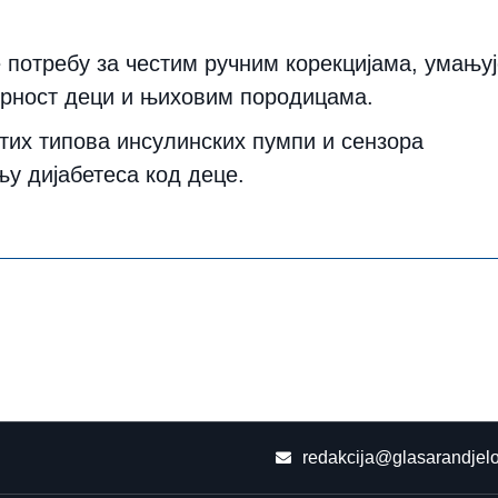
е потребу за честим ручним корекцијама, умању
гурност деци и њиховим породицама.
тих типова инсулинских пумпи и сензора
у дијабетеса код деце.
redakcija@glasarandjelo