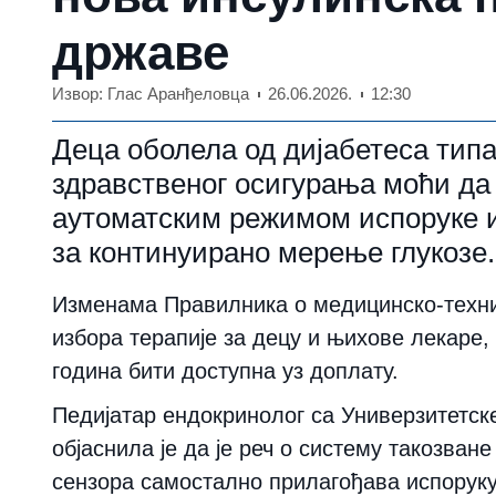
државе
Извор: Глас Аранђеловца
26.06.2026.
12:30
Деца оболела од дијабетеса типа
здравственог осигурања моћи да 
аутоматским режимом испоруке ин
за континуирано мерење глукозе.
Изменама Правилника о медицинско-техн
избора терапије за децу и њихове лекаре, 
година бити доступна уз доплату.
Педијатар ендокринолог са Универзитетске
објаснила је да је реч о систему такозване
сензора самостално прилагођава испорук