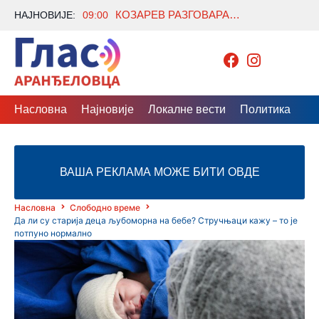
КОЗАРЕВ РАЗГОВАРАО СА ОДЛАЗЕЋИМ АМБАСАДОРОМ АЗЕРБЕЈЏАНА О ЈАЧАЊУ САРАДЊЕ
НАЈНОВИЈЕ:
09:00
Насловна
Најновије
Локалне вести
Политика
Др
ВАША РЕКЛАМА МОЖЕ БИТИ ОВДЕ
Насловна
Слободно време
Да ли су старија деца љубоморна на бебе? Стручњаци кажу – то је
потпуно нормално