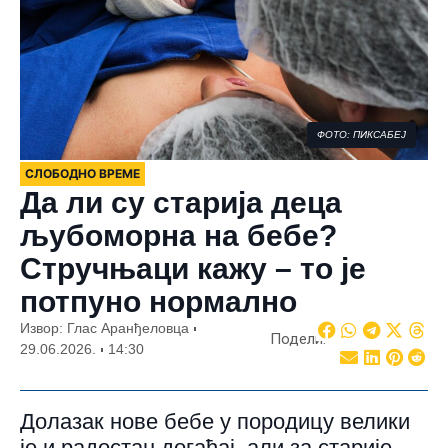
ФОТО: ПИКСАБЕЈ
СЛОБОДНО ВРЕМЕ
Да ли су старија деца
љубоморна на бебе?
Стручњаци кажу – то је
потпуно нормално
Извор: Глас Аранђеловца
Подели:
29.06.2026.
14:30
Долазак нове бебе у породицу велики
је и радостан догађај, али за старије