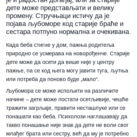
дете може представљати и велику
промену. Стручњаци истичу да је
појава љубоморе код старије браће и
сестара потпуно нормална и очекивана.
Када беба стигне у дом, пажња родитеља
природно се усмерава на новорођенче. Старије
дете може да осети да више није у центру
пажње, па се код њега могу јавити туга, љутња
или потреба да поново буде „мало“.
Љубомора се може испољити на различите
начине – дете може постати осетљивије, чешће
тражити загрљаје, правити несташлуке или се
понашати као беба. Психолози наглашавају да
такво понашање није знак да дете не воли свог
млађег брата или сестру, већ да му је потребно