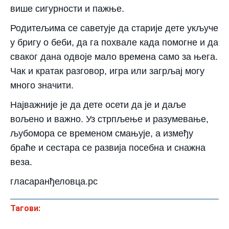
више сигурности и пажње.
Родитељима се саветује да старије дете укључе
у бригу о беби, да га похвале када помогне и да
сваког дана одвоје мало времена само за њега.
Чак и кратак разговор, игра или загрљај могу
много значити.
Најважније је да дете осети да је и даље
вољено и важно. Уз стрпљење и разумевање,
љубомора се временом смањује, а између
браће и сестара се развија посебна и снажна
веза.
гласаранђеловца.рс
Тагови: