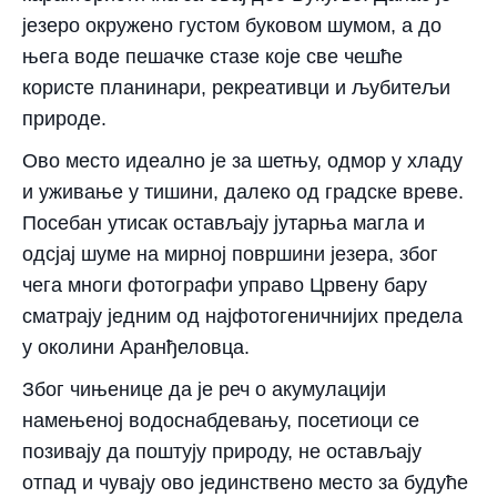
језеро окружено густом буковом шумом, а до
њега воде пешачке стазе које све чешће
користе планинари, рекреативци и љубитељи
природе.
Ово место идеално је за шетњу, одмор у хладу
и уживање у тишини, далеко од градске вреве.
Посебан утисак остављају јутарња магла и
одсјај шуме на мирној површини језера, због
чега многи фотографи управо Црвену бару
сматрају једним од најфотогеничнијих предела
у околини Аранђеловца.
Због чињенице да је реч о акумулацији
намењеној водоснабдевању, посетиоци се
позивају да поштују природу, не остављају
отпад и чувају ово јединствено место за будуће