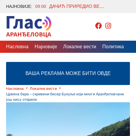
ДАЧИЋ ПРИРЕДИО ВЕЧЕРУ ЗА НАМИБИЈСКУ КОЛЕГИНИЦУ ЛУСИЈУ ИПУМБУ
НАЈНОВИЈЕ:
09:00
Насловна
Најновије
Локалне вести
Политика
Др
ВАША РЕКЛАМА МОЖЕ БИТИ ОВДЕ
Насловна
Локалне вести
Црвена бара – скривени бисер Букуље који многи Аранђеловчани
још нису открили