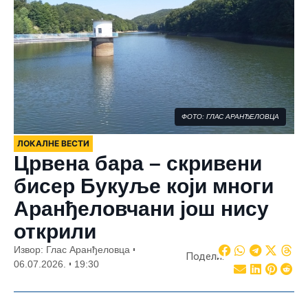
ФОТО: ГЛАС АРАНЂЕЛОВЦА
ЛОКАЛНЕ ВЕСТИ
Црвена бара – скривени
бисер Букуље који многи
Аранђеловчани још нису
открили
Извор: Глас Аранђеловца
Подели:
06.07.2026.
19:30