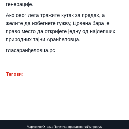
генерације.
Ако овог лета тражите кутак за предах, а
желите да избегнете гужву, Црвена бара је
право место да откријете једну од најлепших
природних тајни Аранђеловца.
гласаранђеловца.рс
Тагови:
Маркетинг
О нама
Политика приватности
Импресум