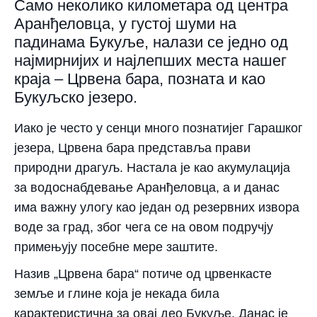
Само неколико километара од центра
Аранђеловца, у густој шуми на
падинама Букуље, налази се једно од
најмирнијих и најлепших места нашег
краја – Црвена бара, позната и као
Букуљско језеро.
Иако је често у сенци много познатијег Гарашког
језера, Црвена бара представља прави
природни драгуљ. Настала је као акумулација
за водоснабдевање Аранђеловца, а и данас
има важну улогу као један од резервних извора
воде за град, због чега се на овом подручју
примењују посебне мере заштите.
Назив „Црвена бара“ потиче од црвенкасте
земље и глине која је некада била
карактеристична за овај део Букуље. Данас је