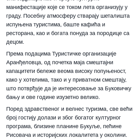
манифестације које се током лета организују у
граду. Посебну атмосферу стварају шеталишта
испуњена туристима, баште кафића и
ресторана, као и богата понуда за породице са
децом.
Према подацима Туристичке организације
Аранђеловца, од почетка маја смештајни
капацитети бележе веома високу попуњеност,
како у хотелима, тако и у приватном смештају,
што потврђује да је интересовање за Буковичку
бању и ове године изузетно велико.
Поред здравственог и велнес туризма, све већи
број гостију долази и због богатог културног
програма, близине планине Букуље, пећине
Рисовача и историјских локалитета у околини.