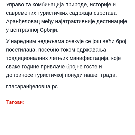
Управо та комбинација природе, историје и
савремених туристичких садржаја сврстава
Аранђеловац међу најатрактивније дестинације
у централној Србији.
У наредним недељама очекује се још већи број
посетилаца, посебно током одржавања
традиционалних летњих манифестација, које
сваке године привлаче бројне госте и
доприносе туристичкој понуди нашег града.
гласаранђеловца.рс
Тагови: