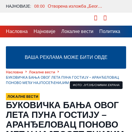
Отворена изложба „Београдски лавиринт“ аутора Зорана Гребенаровића
НАЈНОВИЈЕ:
08:00
Насловна
Најновије
Локалне вести
Политика
Др
ВАША РЕКЛАМА МОЖЕ БИТИ ОВДЕ
Насловна
Локалне вести
БУКОВИЧКА БАЊА ОВОГ ЛЕТА ПУНА ГОСТИЈУ – АРАНЂЕЛОВАЦ
ПОНОВО МЕЂУ НАЈПОСЕЋЕНИЈИМ БАЊСКИМ ЦЕНТРИМА
ФОТО: ЈУТЈУБ/СНИМАК ЕКРАНА
ЛОКАЛНЕ ВЕСТИ
БУКОВИЧКА БАЊА ОВОГ
ЛЕТА ПУНА ГОСТИЈУ –
АРАНЂЕЛОВАЦ ПОНОВО