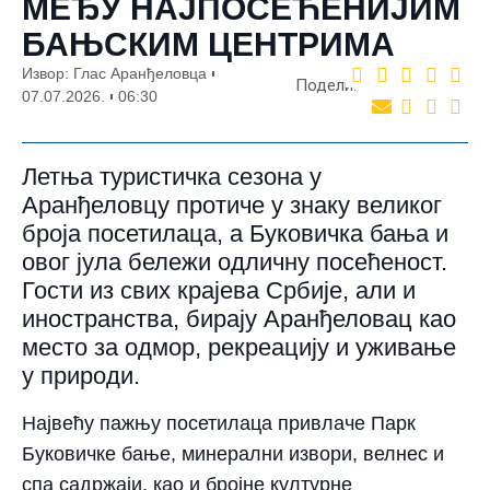
МЕЂУ НАЈПОСЕЋЕНИЈИМ
БАЊСКИМ ЦЕНТРИМА
Извор: Глас Аранђеловца
Подели:
07.07.2026.
06:30
Летња туристичка сезона у
Аранђеловцу протиче у знаку великог
броја посетилаца, а Буковичка бања и
овог јула бележи одличну посећеност.
Гости из свих крајева Србије, али и
иностранства, бирају Аранђеловац као
место за одмор, рекреацију и уживање
у природи.
Највећу пажњу посетилаца привлаче Парк
Буковичке бање, минерални извори, велнес и
спа садржаји, као и бројне културне