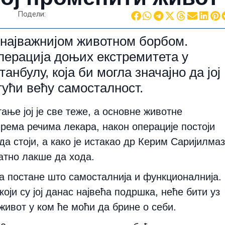
Подели:
 најважнијом животном борбом.
перација доњих екстремитета у
анбулу, која би могла значајно да јој
ући већу самосталност.
ање јој је све теже, а основне животне
рема речима лекара, након операције постоји
а стоји, а како је истакао др Керим Саријилмаз
натно лакше да хода.
а постане што самосталнија и функционалнија.
који су јој данас највећа подршка, неће бити уз
 живот у ком ће моћи да брине о себи.