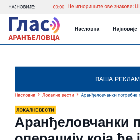
Не игноришите ове знакове: Шт
НАЈНОВИЈЕ:
00:00
Насловна
Најновије
ВАША РЕКЛАМ
Насловна
Локалне вести
Арaнђеловчанки потребна п
ЛОКАЛНЕ ВЕСТИ
Арaнђеловчанки п
операцију која ће