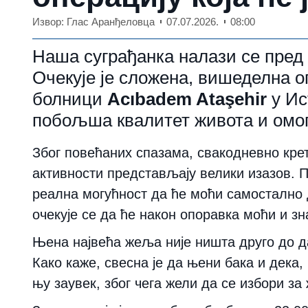
Извор: Глас Аранђеловца
07.07.2026.
08:00
Наша суграђанка налази се пред
Очекује је сложена, вишеделна о
болници
Acıbadem Ataşehir
у Ист
побољша квалитет живота и омог
Због повећаних спазама, свакодневно крет
активности представљају велики изазов. П
реална могућност да ће моћи самостално д
очекује се да ће након опоравка моћи и з
Њена највећа жеља није ништа друго до д
Како каже, свесна је да њени бака и дека, 
њу заувек, због чега жели да се избори за