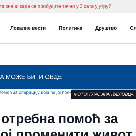
а значи када се пробудите тачно у 3 сата ујутру?
Локалне вести
Политика
Друштво
Сл
А МОЖЕ БИТИ ОВДЕ
омоћ за операцију која ће јој променити живот
ФОТО: ГЛАС АРАНЂЕЛОВЦА
отребна помоћ за
 јој променити живот