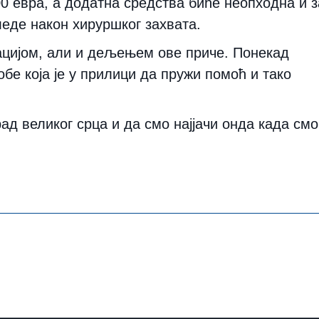
00 евра
, а додатна средства биће неопходна и з
леде након хируршког захвата.
нацијом, али и дељењем ове приче. Понекад
е која је у прилици да пружи помоћ и тако
ад великог срца и да смо најјачи онда када смо