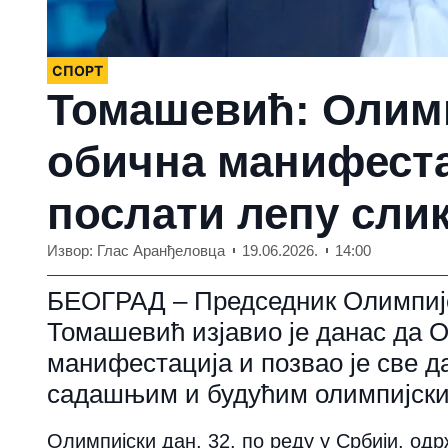
СПОРТ
Томашевић: Олимп
обична манифеста
послати лепу сли
Извор: Глас Аранђеловца
19.06.2026.
14:00
БЕОГРАД – Председник Олимпијс
Томашевић изјавио је данас да О
манифестација и позвао је све да
садашњим и будућим олимпијск
Олимпијски дан, 32. по реду у Србији, одр