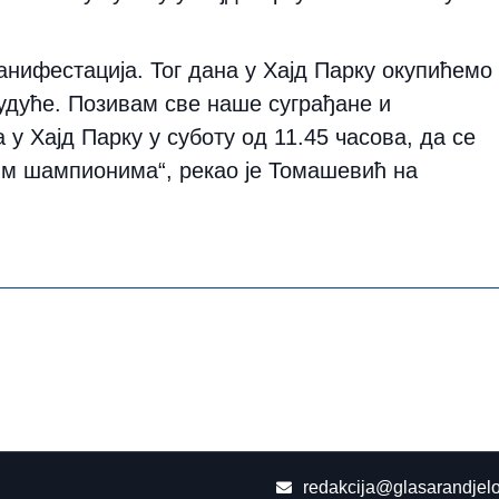
анифестација. Тог дана у Хајд Парку окупићемо
дуће. Позивам све наше суграђане и
у Хајд Парку у суботу од 11.45 часова, да се
м шампионима“, рекао је Томашевић на
redakcija@glasarandjelo