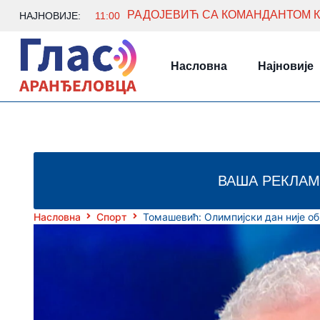
НАЈНОВИЈЕ:
11:00
Насловна
Најновије
ВАША РЕКЛАМ
Насловна
Спорт
Томашевић: Олимпијски дан није об