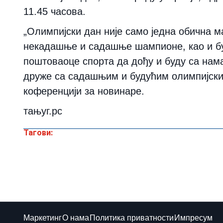
11.45 часова.
„Олимпијски дан није само једна обична м
некадашње и садашње шампионе, као и бу
поштоваоце спорта да дођу и буду са нама 
друже са садашњим и будућим олимпијски
коференцији за новинаре.
тањуг.рс
Тагови:
Маркетинг
О нама
Политика приватности
Импресум