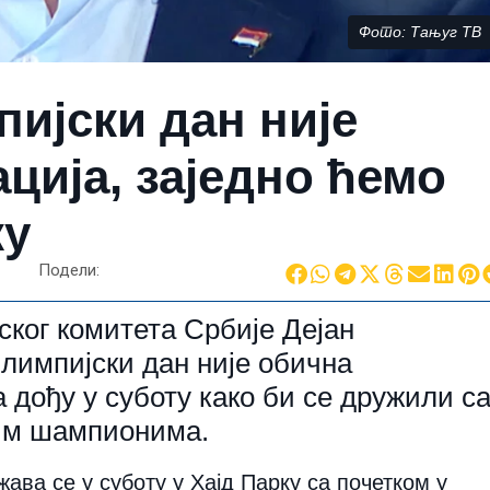
Фото: Тањуг ТВ
ијски дан није
ција, заједно ћемо
ку
Подели:
ког комитета Србије Дејан
лимпијски дан није обична
 дођу у суботу како би се дружили с
им шампионима.
жава се у суботу у Хајд Парку са почетком у