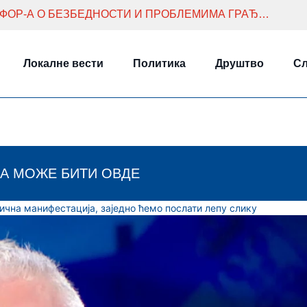
РАДОЈЕВИЋ СА КОМАНДАНТОМ КФОР-А О БЕЗБЕДНОСТИ И ПРОБЛЕМИМА ГРАЂАНА СЕВЕРНЕ МИТРОВИЦЕ
Локалне вести
Политика
Друштво
Сл
А МОЖЕ БИТИ ОВДЕ
ична манифестација, заједно ћемо послати лепу слику