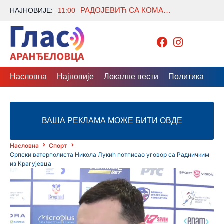
РАДОЈЕВИЋ СА КОМАНДАНТОМ КФОР-А О БЕЗБЕДНОСТИ И ПРОБЛЕМИМА ГРАЂАНА СЕВЕРНЕ МИТРОВИЦЕ
НАЈНОВИЈЕ:
11:00
Насловна
Најновије
Локалне вести
Политика
Др
ВАША РЕКЛАМА МОЖЕ БИТИ ОВДЕ
Насловна
Спорт
Српски ватерполиста Никола Лукић потписао уговор са Радничким
из Крагујевца