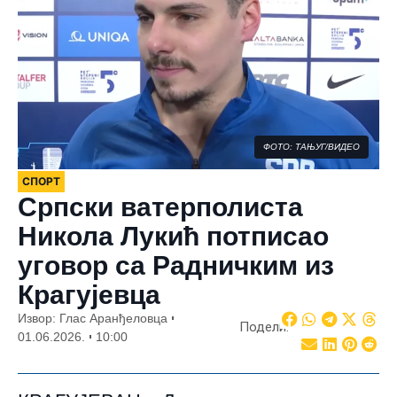
ФОТО: ТАЊУГ/ВИДЕО
СПОРТ
Српски ватерполиста
Никола Лукић потписао
уговор са Радничким из
Крагујевца
Извор: Глас Аранђеловца
Подели:
01.06.2026.
10:00