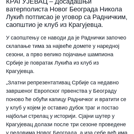
КРАГУЈЕВАЦ – Досадашњи
ватерполиста Новог Београда Никола
Лукић потписао је уговор са Радничким,
саопштио је клуб из Крагујевца.
У саопштењу се наводи да је Раднички започео
склапање тима за највеће домете у наредној
сезони, а прво велико појачање шампиона
Србије је повратак Лукића из клуб из
Крагујевца.
„Златни репрезентативац Србије са недавно
завршеног Европског првенства у Београду
поново ће обући капицу Радничког и вратити се
у клуб у којем је оставио дубок траг и постао
најбољи стрелац у историји. Сјајни шутер у
Крагујевац долази после три сезоне проведене
у редовима Новог Београда, а иза себе већ има