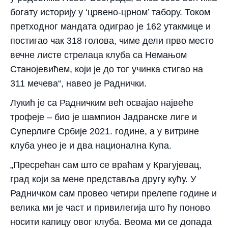
богату историју у ‘црвено-црном’ табору. Током
претходног мандата одиграо је 162 утакмице и
постигао чак 318 голова, чиме дели прво место
вечне листе стрелаца клуба са Немањом
Станојевићем, који је до тог учинка стигао на
311 мечева“, навео је Раднички.
Лукић је са Радничким већ освајао највеће
трофеје – био је шампион Јадранске лиге и
Суперлиге Србије 2021. године, а у витрине
клуба унео је и два национална Купа.
„Пресрећан сам што се враћам у Крагујевац,
град који за мене представља другу кућу. У
Радничком сам провео четири прелепе године и
велика ми је част и привилегија што ћу поново
носити капицу овог клуба. Веома ми се допада