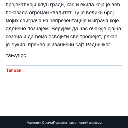
пројекат који клуб гради, као и екипа која је већ
показала огроман квалитет. Ту је велики број
мојих саиграча из репрезентације и играча које
одлично познајем. Верујем да нас очекује сјајна
сезона и да ћемо освојити све трофеје“, рекао
је Лукић, пренео је званични сајт Радничког.
тањуг.рс
Тагови:
Маркетинг
О нама
Политика приватности
Импресум