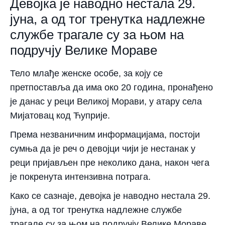
Девојка је наводно нестала 29.
јуна, а од тог тренутка надлежне
службе трагале су за њом на
подручју Велике Мораве
Тело млађе женске особе, за коју се
претпоставља да има око 20 година, пронађено
је данас у реци Великој Морави, у атару села
Мијатовац код Ћуприје.
Према незваничним информацијама, постоји
сумња да је реч о девојци чији је нестанак у
реци пријављен пре неколико дана, након чега
је покренута интензивна потрага.
Како се сазнаје, девојка је наводно нестала 29.
јуна, а од тог тренутка надлежне службе
трагале су за њом на подручју Велике Мораве.