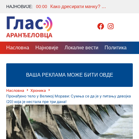
Како дресирати мачку? Уз ове једноставне савете ваша љубимица може научити нове навике
НАЈНОВИЈЕ:
00:00
Насловна
Најновије
Локалне вести
Политика
Др
ВАША РЕКЛАМА МОЖЕ БИТИ ОВДЕ
Насловна
Хроника
Пронађено тело у Великој Морави: Сумња се да је у питању девојка
(20) која је нестала пре три дана!