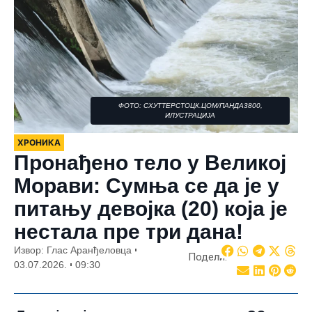
ФОТО: СХУТТЕРСТОЦК.ЦОМ/ПАНДА3800,
ИЛУСТРАЦИЈА
ХРОНИКА
Пронађено тело у Великој
Морави: Сумња се да је у
питању девојка (20) која је
нестала пре три дана!
Извор: Глас Аранђеловца
Подели:
03.07.2026.
09:30