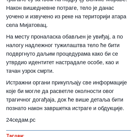
Након вишедневне потраге, тело је данас
уочено и извучено из реке на територији атара
села Мијатовац.
На месту проналаска обављен је увиђај, а по
налогу надлежног тужилаштва тело ће бити
подвргнуто даљим процедурама како би се
утврдио идентитет настрадале особе, као и
тачан узрок смрти.
Истражни органи прикупљају све информације
које би могле да расветле околности овог
трагичног догађаја, док ће више детаља бити
познато након завршетка истраге и обдукције.
24седам.рс
Тагови: