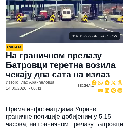
ФОТО: СКРИНШОТ СА ЈУТЈУБА
СРБИЈА
На граничном прелазу
Батровци теретна возила
чекају два сата на излаз
Извор: Глас Аранђеловца
Подели:
14.06.2026.
08:41
Према информацијама Управе
граничне полиције добијеним у 5.15
часова, на граничном прелазу Батровци