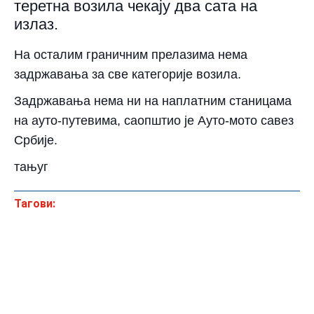
теретна возила чекају два сата на
излаз.
На осталим граничним прелазима нема
задржавања за све категорије возила.
Задржавања нема ни на наплатним станицама
на ауто-путевима, саопштио је Ауто-мото савез
Србије.
тањуг
Тагови: