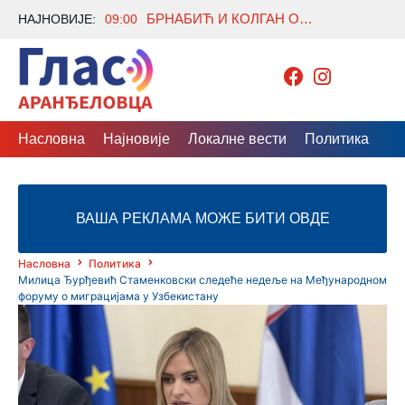
БРНАБИЋ И КОЛГАН О ЕВРОПСКОМ ПУТУ СРБИЈЕ И ЈАЧАЊУ САРАДЊЕ СА ИРСКОМ
НАЈНОВИЈЕ:
09:00
Насловна
Најновије
Локалне вести
Политика
Др
ВАША РЕКЛАМА МОЖЕ БИТИ ОВДЕ
Насловна
Политика
Милица Ђурђевић Стаменковски следеће недеље на Међународном
форуму о миграцијама у Узбекистану