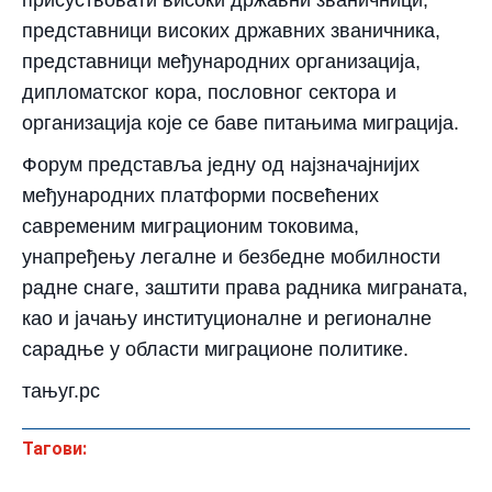
присуствовати високи државни званичници,
представници високих државних званичника,
представници међународних организација,
дипломатског кора, пословног сектора и
организација које се баве питањима миграција.
Форум представља једну од најзначајнијих
међународних платформи посвећених
савременим миграционим токовима,
унапређењу легалне и безбедне мобилности
радне снаге, заштити права радника миграната,
као и јачању институционалне и регионалне
сарадње у области миграционе политике.
тањуг.рс
Тагови: