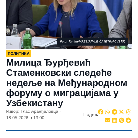
Foto: Tanjug/MRZS/PAVLE ČAJETINAC (STF)
ПОЛИТИКА
Милица Ђурђевић
Стаменковски следеће
недеље на Међународном
форуму о миграцијама у
Узбекистану
Извор: Глас Аранђеловца
Подели:
18.05.2026.
13:00