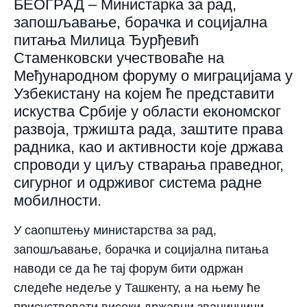
БЕОГРАД – Министарка за рад,
запошљавање, борачка и социјална
питања Милица Ђурђевић
Стаменковски учествоваће на
Међународном форуму о миграцијама у
Узбекистану на којем ће представити
искуства Србије у области економског
развоја, тржишта рада, заштите права
радника, као и активности које држава
спроводи у циљу стварања праведног,
сигурног и одрживог система радне
мобилности.
У саопштењу министарства за рад,
запошљавање, борачка и социјална питања
наводи се да ће тај форум бити одржан
следеће недеље у Ташкенту, а на њему ће