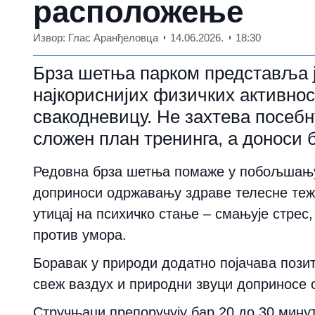
расположење
Извор: Глас Аранђеловца
14.06.2026.
18:30
Брза шетња парком представља ј
најкориснијих физичких активно
свакодневицу. Не захтева посебн
сложен план тренинга, а доноси 
Редовна брза шетња помаже у побољшању 
доприноси одржавању здраве телесне теж
утицај на психичко стање – смањује стре
против умора.
Боравак у природи додатно појачава пози
свеж ваздух и природни звуци доприносе 
Стручњаци препоручују бар 20 до 30 минут