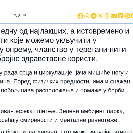
Подели:
едну од најлакших, а истовремено и
сти које можемо укључити у
у опрему, чланство у теретани нити
бројне здравствене користи.
рада срца и циркулације, јача мишиће ногу и
ине. Поред физичких предности, има и снажан
с, побољшава расположење и помаже у борби
тиван ефекат шетње. Зелени амбијент парка,
осећају смирености и менталне равнотеже.
а брзог хода дневно, што може значајно утицат