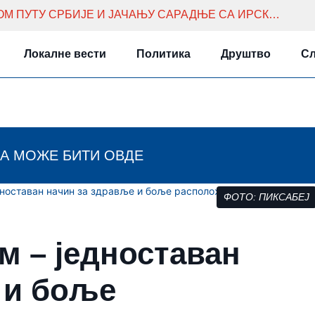
БРНАБИЋ И КОЛГАН О ЕВРОПСКОМ ПУТУ СРБИЈЕ И ЈАЧАЊУ САРАДЊЕ СА ИРСКОМ
Локалне вести
Политика
Друштво
Сл
А МОЖЕ БИТИ ОВДЕ
дноставан начин за здравље и боље расположење
ФОТО: ПИКСАБЕЈ
м – једноставан
 и боље